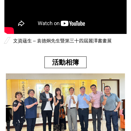
文資蘊生 – 袁德炯先生暨第三十四屆麗澤書畫展
活動相簿