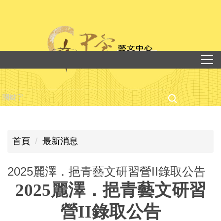
跳
到
主
要
內
容
區
首頁
最新消息
2025麗澤．挹青藝文研習營II錄取公告
2025
麗澤．挹青藝文研習
營II錄取公告