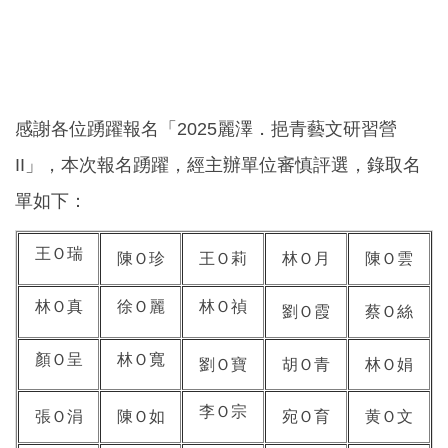
感謝各位踴躍報名「2025麗澤．挹青藝文研習營
II」，本次報名踴躍，經主辦單位審慎評選，錄取名
單如下：
王
Ｏ
瑞
陳
Ｏ
珍
王
Ｏ
莉
林Ｏ月
陳Ｏ雲
林
Ｏ
真
徐Ｏ麗
林Ｏ禎
劉
Ｏ
霞
蔡
Ｏ
絲
顏Ｏ呈
林Ｏ寬
劉Ｏ寶
胡Ｏ青
林Ｏ娟
李Ｏ宗
張Ｏ涓
陳Ｏ如
宛
Ｏ
育
黄Ｏ文