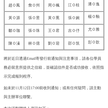
潘Ｏ逸
江
Ｏ
桂
趙Ｏ鳳
詹Ｏ州
周Ｏ楓
楊
Ｏ
釉
黃Ｏ源
張Ｏ昱
黃Ｏ熏
張Ｏ婉
尤
Ｏ
雅
鄒Ｏ珈
張Ｏ珠
王Ｏ君
吉Ｏ伃
彭
Ｏ
歆
陳Ｏ溱
林Ｏ億
劉Ｏ迎
邵Ｏ筑
將於近日透過Email寄發行前通知與注意事項，請各位學員
務必留意所提供之信箱，並確認信件是否成功接收
，依照指
示完成報到程序
。
如未於11月12日17:00前收到通知
；或有任何疑問，
請主動
與主辦單位聯繫。